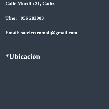
Calle Murillo 31, Cádiz
i
c
o
Tfno: 956 283003
s
Email: satelectromoli@gmail.com
*Ubicación