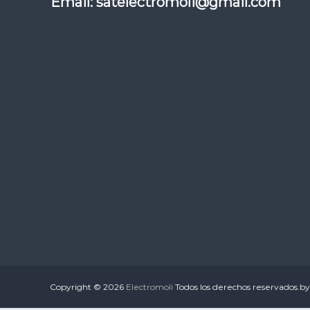
Email: satelectromoli@gmail.com
e
s
t
i
c
o
s
Copyright © 2026
Electromoli
Todos los derechos reservados.b