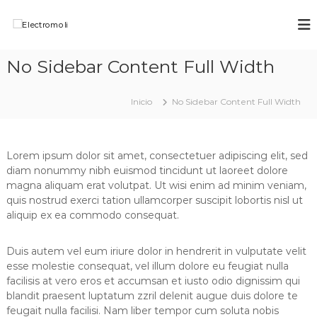
S
a
E
S
l
A
l
T
t
e
No Sidebar Content Full Width
P
a
c
e
r
q
t
a
u
Inicio
No Sidebar Content Full Width
r
l
e
c
o
ñ
o
o
m
s
n
Lorem ipsum dolor sit amet, consectetuer adipiscing elit, sed
o
E
t
diam nonummy nibh euismod tincidunt ut laoreet dolore
l
l
e
magna aliquam erat volutpat. Ut wisi enim ad minim veniam,
e
i
n
quis nostrud exerci tation ullamcorper suscipit lobortis nisl ut
c
i
aliquip ex ea commodo consequat.
t
r
d
o
o
Duis autem vel eum iriure dolor in hendrerit in vulputate velit
d
esse molestie consequat, vel illum dolore eu feugiat nulla
o
m
facilisis at vero eros et accumsan et iusto odio dignissim qui
e
blandit praesent luptatum zzril delenit augue duis dolore te
s
feugait nulla facilisi. Nam liber tempor cum soluta nobis
t