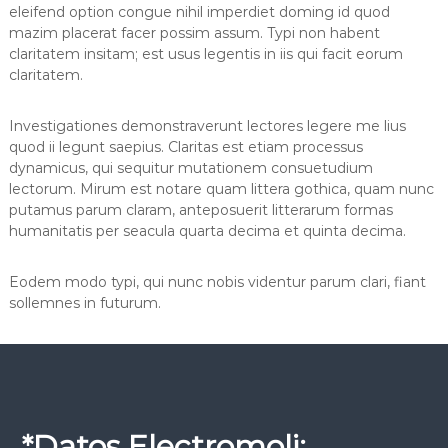
eleifend option congue nihil imperdiet doming id quod
i
mazim placerat facer possim assum. Typi non habent
c
claritatem insitam; est usus legentis in iis qui facit eorum
o
s
claritatem.
Investigationes demonstraverunt lectores legere me lius
quod ii legunt saepius. Claritas est etiam processus
dynamicus, qui sequitur mutationem consuetudium
lectorum. Mirum est notare quam littera gothica, quam nunc
putamus parum claram, anteposuerit litterarum formas
humanitatis per seacula quarta decima et quinta decima.
Eodem modo typi, qui nunc nobis videntur parum clari, fiant
sollemnes in futurum.
*Datos Electromoli: