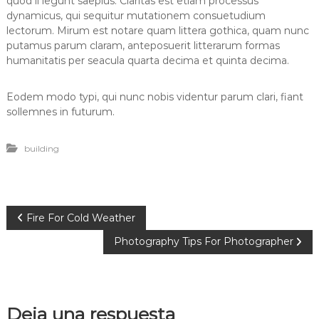
quod ii legunt saepius. Claritas est etiam processus
dynamicus, qui sequitur mutationem consuetudium
lectorum. Mirum est notare quam littera gothica, quam nunc
putamus parum claram, anteposuerit litterarum formas
humanitatis per seacula quarta decima et quinta decima.
Eodem modo typi, qui nunc nobis videntur parum clari, fiant
sollemnes in futurum.
building
N
Fire For Cold Weather
Photography Tips For Photographer
a
v
Deja una respuesta
e