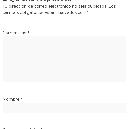
Tu dirección de correo electrónico no será publicada.
Los
g
campos obligatorios están marcados con
*
a
Comentario
*
c
i
ó
n
d
Nombre
*
e
e
n