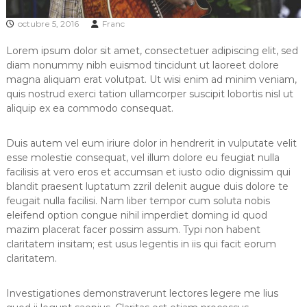
i
c
octubre 5, 2016
Franc
o
s
Lorem ipsum dolor sit amet, consectetuer adipiscing elit, sed
diam nonummy nibh euismod tincidunt ut laoreet dolore
magna aliquam erat volutpat. Ut wisi enim ad minim veniam,
quis nostrud exerci tation ullamcorper suscipit lobortis nisl ut
aliquip ex ea commodo consequat.
Duis autem vel eum iriure dolor in hendrerit in vulputate velit
esse molestie consequat, vel illum dolore eu feugiat nulla
facilisis at vero eros et accumsan et iusto odio dignissim qui
blandit praesent luptatum zzril delenit augue duis dolore te
feugait nulla facilisi. Nam liber tempor cum soluta nobis
eleifend option congue nihil imperdiet doming id quod
mazim placerat facer possim assum. Typi non habent
claritatem insitam; est usus legentis in iis qui facit eorum
claritatem.
Investigationes demonstraverunt lectores legere me lius