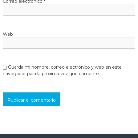
Correo electrónico
*
t
r
Web
a
d
a
Guarda mi nombre, correo electrónico y web en este
navegador para la próxima vez que comente.
s